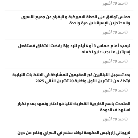
منذ 10 أشهر
حماس توافق على الخطة الاميركية و الإفراج عن جميع الأسرى
والمحتجزين الإسرائيلين مرة واحدة
منذ 10 أشهر
ترمب: أمام حـماس 3 أو 4 أيام للرد وإذا رفضت الاتفاق فستفعل
إسرائيل ما يجب عليها فعله
منذ 10 أشهر
بدء تسجيل اللبنانيين غير المقيمين للمشاركة في الانتخابات النيابية
ابتداءً من 2 تشرين الأول ولغاية 20 تشرين الثاني 2025
منذ 10 أشهر
المتحدث باسم الخارجية القطرية: نتنياهو اعتذر وتعهد بعدم تكرار
استهداف الدوحة
منذ 10 أشهر
لاريجاني زار رئيس الحكومة نواف سلام في السراي وغادر من دون