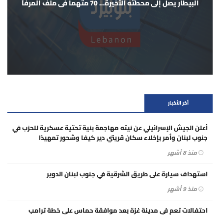
البيطار يصل إلى محطته الأخيرة… 70 متهماً في ملف المرفأ
أخر الأخبار
أعلن الجيش الإسرائيلي عن نيته مهاجمة بنية تحتية عسكرية للحزب في
جنوب لبنان وأمر بإخلاء سكان قريتي دير كيفا وشحور تمهيدًا
لقصفهما.
منذ 8 أشهر
استهداف سيارة على طريق الشرقية في جنوب لبنان الدوير
منذ 9 أشهر
احتفالات تعم في مدينة غزة بعد موافقة حماس على خطة ترامب