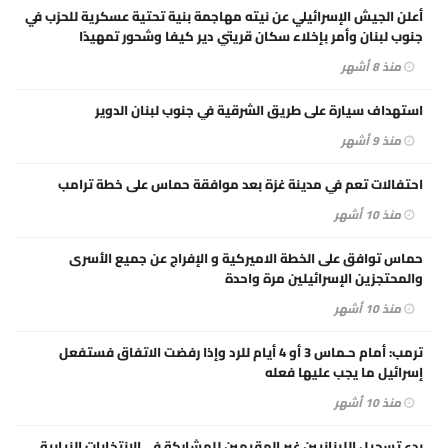
أعلن الجيش الإسرائيلي عن نيته مهاجمة بنية تحتية عسكرية للحزب في
جنوب لبنان وأمر بإخلاء سكان قريتي دير كيفا وشحور تمهيدًا
لقصفهما.
منذ 8 أشهر
استهداف سيارة على طريق الشرقية في جنوب لبنان الدوير
منذ 9 أشهر
احتفالات تعم في مدينة غزة بعد موافقة حماس على خطة ترامب
منذ 10 أشهر
حماس توافق على الخطة الاميركية و الإفراج عن جميع الأسرى
والمحتجزين الإسرائيلين مرة واحدة
منذ 10 أشهر
ترمب: أمام حـماس 3 أو 4 أيام للرد وإذا رفضت الاتفاق فستفعل
إسرائيل ما يجب عليها فعله
منذ 10 أشهر
بدء تسجيل اللبنانيين غير المقيمين للمشاركة في الانتخابات النيابية