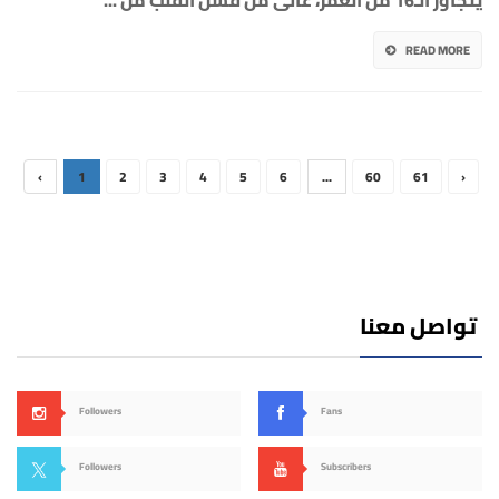
يتجاوز الـ16 من العمر، عانى من فشل القلب من
...
READ MORE
‹
1
2
3
4
5
6
...
60
61
›
تواصل معنا
Followers
Fans
Followers
Subscribers