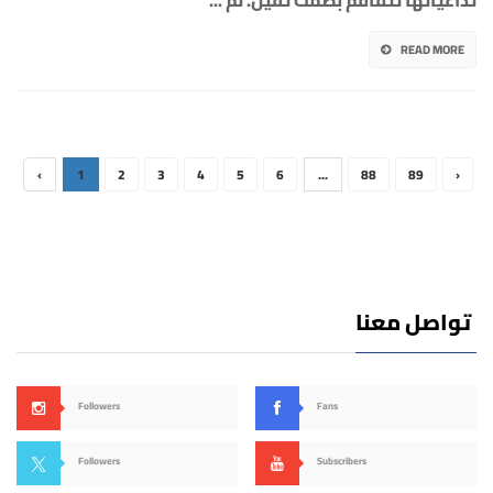
تداعياتها تتفاقم بصمت ثقيل. لم
...
READ MORE
‹
1
2
3
4
5
6
...
88
89
›
تواصل معنا
Followers
Fans
Followers
Subscribers