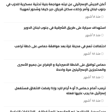
أعلن الجيش الإسرائيلي عن نيته مهاجمة بنية تحتية عسكرية للحزب في
جنوب لبنان وأمر بإخلاء سكان قريتي دير كيفا وشحور تمهيدًا
لقصفهما.
منذ 8 أشهر
استهداف سيارة على طريق الشرقية في جنوب لبنان الدوير
منذ 9 أشهر
احتفالات تعم في مدينة غزة بعد موافقة حماس على خطة ترامب
منذ 10 أشهر
حماس توافق على الخطة الاميركية و الإفراج عن جميع الأسرى
والمحتجزين الإسرائيلين مرة واحدة
منذ 10 أشهر
ترمب: أمام حـماس 3 أو 4 أيام للرد وإذا رفضت الاتفاق فستفعل
إسرائيل ما يجب عليها فعله
منذ 10 أشهر
بدء تسجيل اللبنانيين غير المقيمين للمشاركة في الانتخابات النيابية