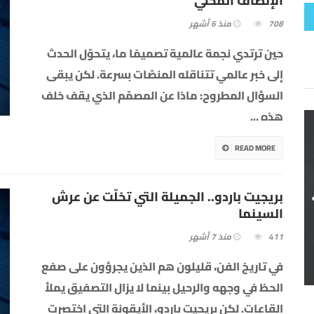
الإنصاف المحلي
708
منذ 6 أشهر
حين ترتدي نجمة عالمية تصميمًا ما، يتحوّل الحدث
إلى خبر عالمي تتناقله المنصّات بسرعة. لكن يبقى
السؤال المطروح: ماذا عن المصمّم الذي يقف خلف
هذه
...
READ MORE
بريجيت باردو.. الجميلة التي تخلّت عن عرش
السينما
411
منذ 7 أشهر
في تاريخ الفن، قليلون هم الذين يجرؤون على صفع
الحظ في وجهه والرحيل بينما لا يزال التصفيق يملأ
القاعات. لكن بريجيت باردو، الأيقونة التي اختصرت