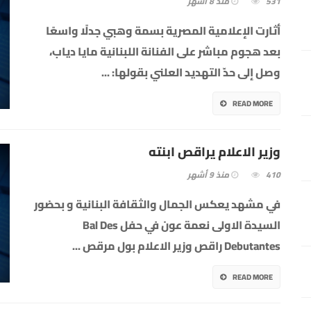
531
منذ 8 أشهر
أثارت الإعلامية المصرية بسمة وهبي جدلًا واسعًا
بعد هجوم مباشر على الفنانة اللبنانية مايا دياب،
وصل إلى حدّ التهديد العلني بقولها:
...
READ MORE
وزير الاعلام يراقص ابنته
410
منذ 9 أشهر
في مشهد يعكس الجمال والثقافة البنانية و بحضور
السيدة الاولى نعمة عون في حفل Bal Des
Debutantes راقص وزير الاعلام بول مرقص
...
READ MORE