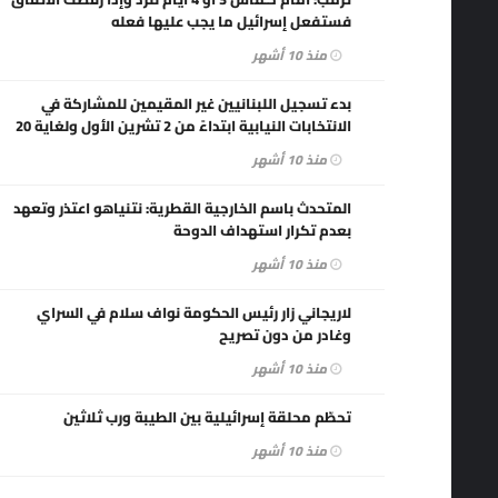
فستفعل إسرائيل ما يجب عليها فعله
منذ 10 أشهر
بدء تسجيل اللبنانيين غير المقيمين للمشاركة في
الانتخابات النيابية ابتداءً من 2 تشرين الأول ولغاية 20
تشرين الثاني 2025
منذ 10 أشهر
المتحدث باسم الخارجية القطرية: نتنياهو اعتذر وتعهد
بعدم تكرار استهداف الدوحة
منذ 10 أشهر
لاريجاني زار رئيس الحكومة نواف سلام في السراي
وغادر من دون تصريح
منذ 10 أشهر
تحطّم محلقة إسرائيلية بين الطيبة ورب ثلاثين
منذ 10 أشهر