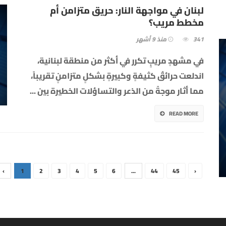
لبنان في مواجهة النار: حريق متزامن أم
مخطط مريب؟
341
منذ 9 أشهر
في مشهدٍ مريبٍ تكرر في أكثر من منطقة لبنانية،
اندلعت حرائقُ كثيفةٍ وكبيرةٍ بشكلٍ متزامنٍ تقريباً،
مما أثار موجةً من الذعر والتساؤلات الخطيرة بين
...
READ MORE
‹
1
2
3
4
5
6
...
44
45
›