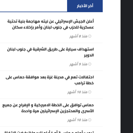
أخر الأخبار
أعلن الجيش الإسرائيلي عن نيته مهاجمة بنية تحتية
عسكرية للحزب في جنوب لبنان وأمر بإخلاء سكان
قريتي دير كيفا وشحور تمهيدًا لقصفهما.
منذ 8 أشهر
استهداف سيارة على طريق الشرقية في جنوب لبنان
الدوير
منذ 9 أشهر
احتفالات تعم في مدينة غزة بعد موافقة حماس على
خطة ترامب
منذ 10 أشهر
حماس توافق على الخطة الاميركية و الإفراج عن جميع
الأسرى والمحتجزين الإسرائيلين مرة واحدة
منذ 10 أشهر
ترمب: أمام حـماس 3 أو 4 أيام للرد وإذا رفضت الاتفاق