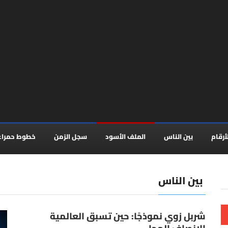
أرقام
بين الناس
الملف الأسود
سجل الزمن
خطوط حمراء
بين الناس
شربل زوي نموذجًا: حين تسبق العالمية