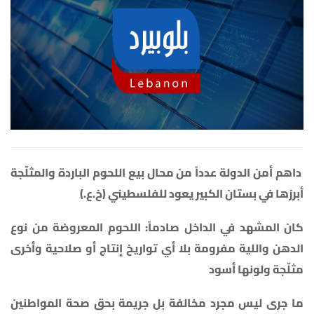
داهم أمن الدولة عدداً من محال بيع اللحوم الباردة والمثلّجة
أبرزها في بستان الكبير يعود للفلسطيني (خ.ع.)
كان المشهد في الداخل صادماً: اللحوم المعروضة من نوع
الدهن واللية مفرومة بلا أي تواريخ إنتاج أو صلاحية وأخرى
مثلّجة ولونها أسود
ما جرى ليس مجرد مخالفة بل جريمة بحق صحة المواطنين