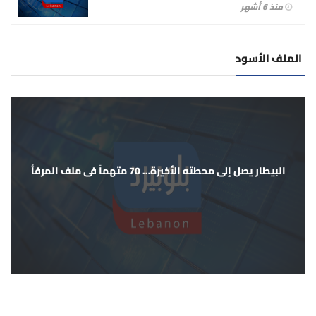
منذ 6 أشهر
الملف الأسود
البيطار يصل إلى محطته الأخيرة… 70 متهماً في ملف المرفأ