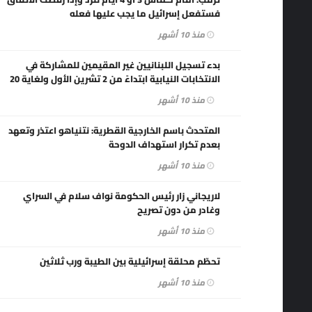
فستفعل إسرائيل ما يجب عليها فعله
منذ 10 أشهر
بدء تسجيل اللبنانيين غير المقيمين للمشاركة في
الانتخابات النيابية ابتداءً من 2 تشرين الأول ولغاية 20
تشرين الثاني 2025
منذ 10 أشهر
المتحدث باسم الخارجية القطرية: نتنياهو اعتذر وتعهد
بعدم تكرار استهداف الدوحة
منذ 10 أشهر
لاريجاني زار رئيس الحكومة نواف سلام في السراي
وغادر من دون تصريح
منذ 10 أشهر
تحطّم محلقة إسرائيلية بين الطيبة ورب ثلاثين
منذ 10 أشهر