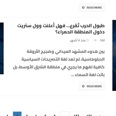
READ MORE
طبول الحرب تُقرع… فهل أعلنت وول ستريت
دخول المنطقة الحمراء؟
190
منذ 6 أشهر
بين هدوء المشهد الميداني وضجيج الأروقة
الدبلوماسية، لم تعد لغة التصريحات السياسية
كافية لفهم ما يجري في منطقة الشرق الأوسط، بل
باتت لغة السماء
...
READ MORE
1
2
3
4
5
6
...
453
454
›