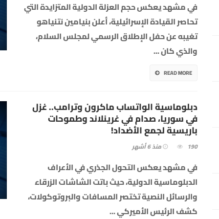
في مشهد يعكس حجم العزلة الدولية المتزايدة التي
تحاصر القيادة الإسرائيلية، أعلن بنيامين نتنياهو
تغيبه عن حفل الإطلاق الرسمي لمجلس السلام،
والذي كان
...
READ MORE
دبلوماسية الواتساب ماكرون وترامب.. غزل
في سوريا، صدام في غرينلاند وطموحات
باريسية لجمع الأضداد!
190
منذ 6 أشهر
في مشهد يعكس التحول الجذري في الأعراف
الدبلوماسية الدولية، حيث باتت الشاشات الزرقاء
والرسائل النصية تختصر المسافات والبروتوكولات،
كشف الرئيس الأميركي
...