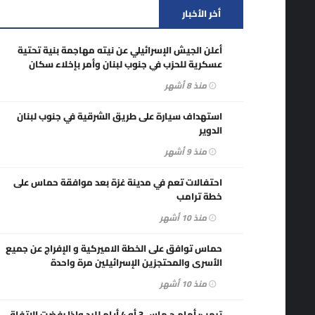
أخر الأخبار
أعلن الجيش الإسرائيلي عن نيته مهاجمة بنية تحتية
عسكرية للحزب في جنوب لبنان وأمر بإخلاء سكان
قريتي دير كيفا وشحور تمهيدًا لقصفهما.
منذ 8 أشهر
استهداف سيارة على طريق الشرقية في جنوب لبنان
الدوير
منذ 9 أشهر
احتفالات تعم في مدينة غزة بعد موافقة حماس على
خطة ترامب
منذ 10 أشهر
حماس توافق على الخطة الاميركية و الإفراج عن جميع
الأسرى والمحتجزين الإسرائيلين مرة واحدة
منذ 10 أشهر
ترمب: أمام حـماس 3 أو 4 أيام للرد وإذا رفضت الاتفاق