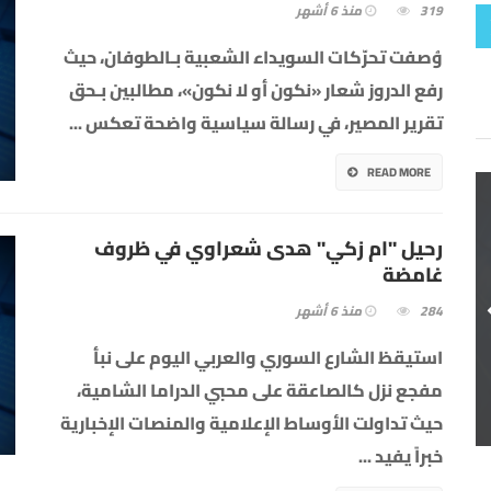
319
منذ 6 أشهر
وُصفت تحرّكات السويداء الشعبية بـالطوفان، حيث
رفع الدروز شعار «نكون أو لا نكون»، مطالبين بـحق
تقرير المصير، في رسالة سياسية واضحة تعكس
...
READ MORE
رحيل "ام زكي" هدى شعراوي في ظروف
غامضة
284
منذ 6 أشهر
استيقظ الشارع السوري والعربي اليوم على نبأ
مفجع نزل كالصاعقة على محبي الدراما الشامية،
حيث تداولت الأوساط الإعلامية والمنصات الإخبارية
خبراً يفيد
...